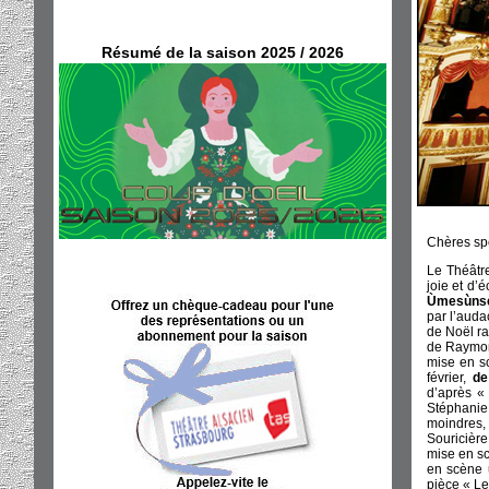
Résumé de la saison 2025 / 2026
Chères spe
Le Théâtr
joie et d’
Ùmesùns
par l’auda
de Noël ra
de Raymond
mise en s
février,
de
d’après «
Stéphanie 
moindres
Souricière
mise en sc
en scène u
pièce « Le