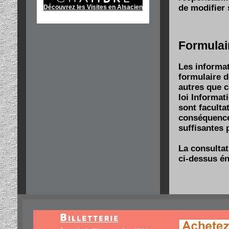
de modifier 
Découvrez les Visites en Alsacien
Formulair
Les informat
formulaire d
autres que c
loi Informat
sont faculta
conséquence
suffisantes 
La consultat
ci-dessus é