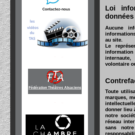
Loi inf
données
Aucune inf
informations
au site.
Le représe
information
internaute,
volontaire o
Contref
Fédération Théâtres Alsaciens
Toute utilis
marques, mod
intellectuel
donner lieu 
notre socié
réseau inter
sans notre
responsabili