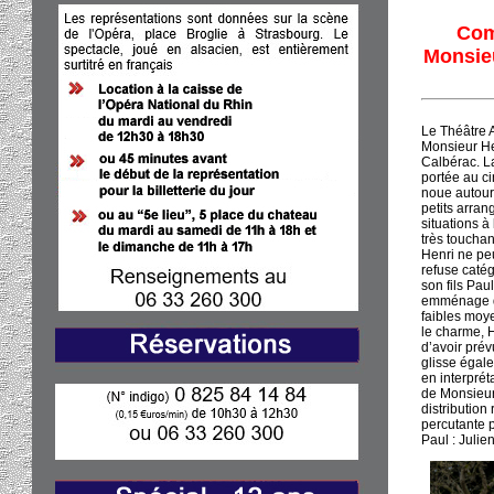
Com
Monsieu
Le Théâtre 
Monsieur He
Calbérac. L
portée au c
noue autour 
petits arran
situations à
très touchan
Henri ne peu
refuse catég
son fils Pa
emménage do
faibles moy
le charme, H
d’avoir prév
glisse égale
en interpréta
de Monsieur 
distribution
percutante 
Paul : Julie