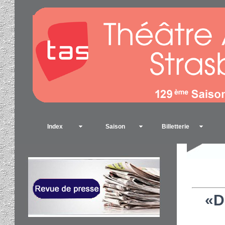
Index
Saison
Billetterie
«D