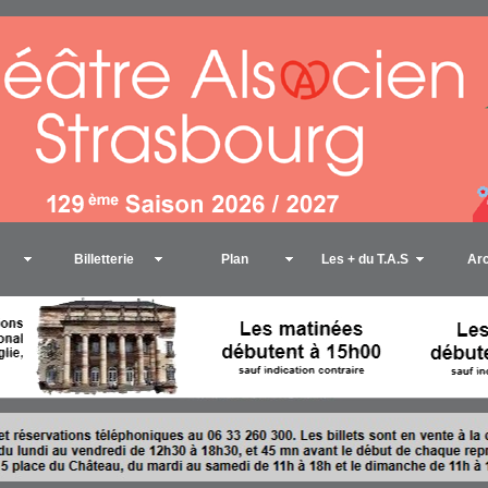
Billetterie
Plan
Les + du T.A.S
Ar